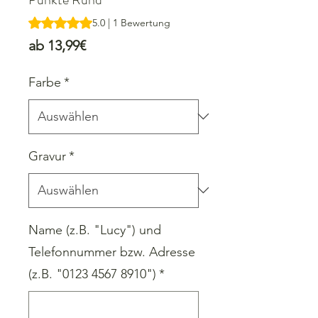
Das Rating beträgt 5.0 von fünf Sternen, basierend auf 1
5.0 | 1 Bewertung
Sale-
ab
13,99€
Preis
Farbe
*
Gravur
*
Name (z.B. "Lucy") und
Telefonnummer bzw. Adresse
(z.B. "0123 4567 8910")
*