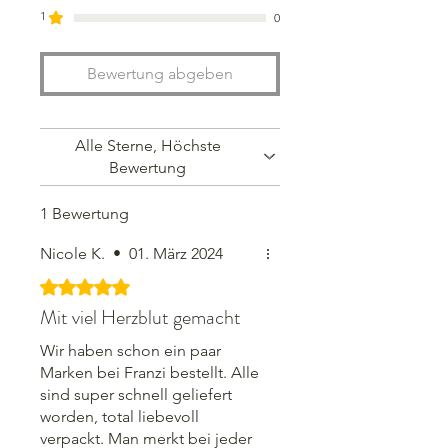
1
0
Wähle die Farbe, die Schriftart und
Bewertung abgeben
die Größe für deine personalisierte
Marke und bestelle noch heute.
Alle Sterne, Höchste
Personalisierte Artikel können nicht
Bewertung
zurückgegeben oder umgetauscht
werden, aber wenn du irgendwelche
1 Bewertung
Wünsche oder Probleme hast,
zögere bitte nicht, uns zu
Nicole K.
•
01. März 2024
kontaktieren. Gemeinsam werden
wir eine Lösung finden, damit ihr
Mit 5 von 5 Sternen bewertet.
am Ende zu 100% zufrieden seid.
Mit viel Herzblut gemacht
Wir haben schon ein paar
Marken bei Franzi bestellt. Alle
sind super schnell geliefert
worden, total liebevoll
verpackt. Man merkt bei jeder