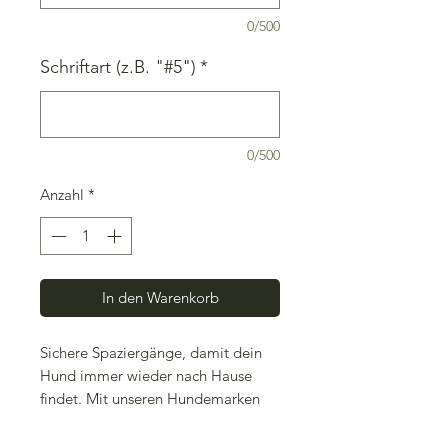
0/500
Schriftart (z.B. "#5")
*
0/500
Anzahl
*
In den Warenkorb
Sichere Spaziergänge, damit dein
Hund immer wieder nach Hause
findet. Mit unseren Hundemarken
aus Edelstahl kein Problem!