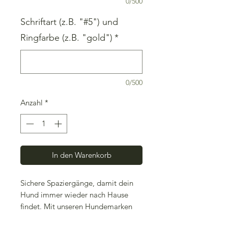
0/500
Schriftart (z.B. "#5") und
Ringfarbe (z.B. "gold")
*
0/500
Anzahl
*
In den Warenkorb
Sichere Spaziergänge, damit dein
Hund immer wieder nach Hause
findet. Mit unseren Hundemarken
aus Holz und Resin kein Problem!