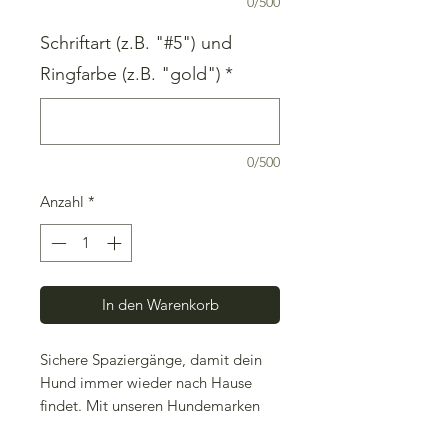
0/500
Schriftart (z.B. "#5") und
Ringfarbe (z.B. "gold")
*
0/500
Anzahl
*
In den Warenkorb
Sichere Spaziergänge, damit dein
Hund immer wieder nach Hause
findet. Mit unseren Hundemarken
aus Holz und Resin kein Problem!