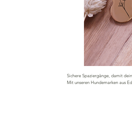
Sichere Spaziergänge, damit dei
Mit unseren Hundemarken aus Ede
❤️ Diese Hundemarke besteht aus 
mit viel Liebe graviert.
🐶 Der Name deines Haustieres wi
eingraviert. Deine Telefonnummer