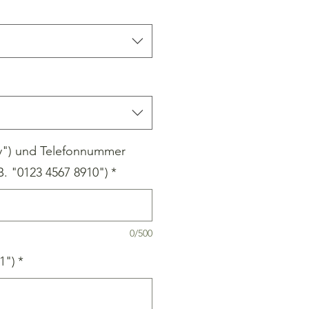
y") und Telefonnummer
B. "0123 4567 8910")
*
0/500
#1")
*