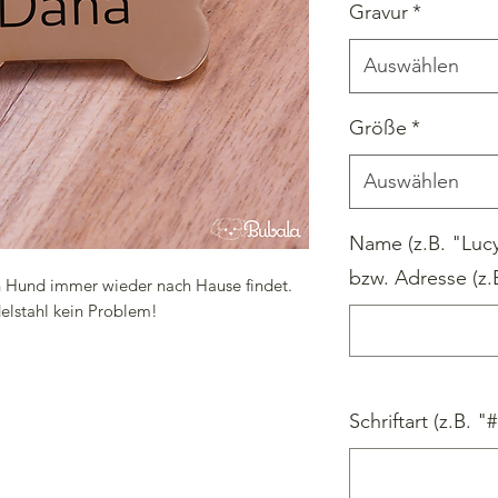
Gravur
*
Auswählen
Größe
*
Auswählen
Name (z.B. "Luc
bzw. Adresse (z.
n Hund immer wieder nach Hause findet.
lstahl kein Problem!
rostfreiem Edelstahl und wird in Bayern
Schriftart (z.B. "
rd auf einer Edelstahlmarke mit Laser
 und Adresse kann bei Bedarf auf der